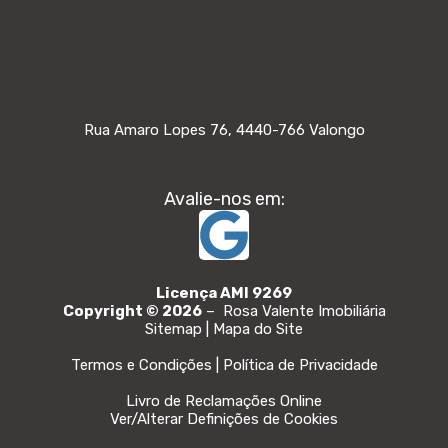
Oops! No Properties Found
Nenhum imóvel encontrado. Por favor, faça
Rua Amaro Lopes 76, 4440-766 Valongo
uma nova pesquisa.
Avalie-nos em:
Reset Search
You can also look into the popular
searches
Licença AMI 9269
Copyright © 2026
–
Rosa Valente Imobiliária
Comprar
Terreno
Porto
Sitemap | Mapa do Site
(Distrito)
Termos e Condições | Política de Privacidade
Livro de Reclamações Online
Ver/Alterar Definições de Cookies